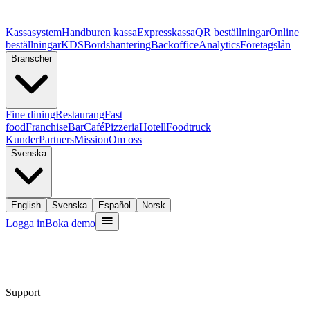
Kassasystem
Handburen kassa
Expresskassa
QR beställningar
Online
beställningar
KDS
Bordshantering
Backoffice
Analytics
Företagslån
Branscher
Fine dining
Restaurang
Fast
food
Franchise
Bar
Café
Pizzeria
Hotell
Foodtruck
Kunder
Partners
Mission
Om oss
Svenska
English
Svenska
Español
Norsk
Logga in
Boka demo
Support