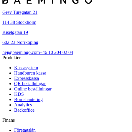
Grev Turegatan 21
114 38 Stockholm
Kiselgatan 19
602 23 Norrköping
hej@baemingo.com
+46 10 204 02 04
Produkter
Kassasystem
Handburen kassa
Expresskassa
QR beställningar
Online beställningar
KDS
Bordshantering
Analytics
Backoffice
Finans
Företagslån